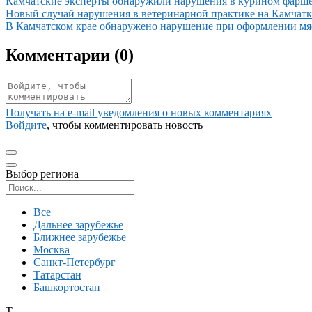
Иллюстрация новости
Камчатские эксперты обнаружили нарушения в курином фарш
Иллюстрация новости
Новый случай нарушения в ветеринарной практике на Камчатк
Иллюстрация новости
В Камчатском крае обнаружено нарушение при оформлении м
Комментарии (
0
)
Получать на e‑mail уведомления о новых комментариях
Войдите
, чтобы комментировать новость
Выбор региона
Поиск региона
Все
Дальнее зарубежье
Ближнее зарубежье
Москва
Санкт-Петербург
Татарстан
Башкортостан
Т