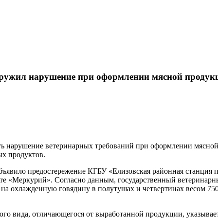
ружил нарушение при оформлении мясной продукц
ь нарушение ветеринарных требований при оформлении мясной 
ых продуктов.
бъявило предостережение КГБУ «Елизовская районная станция п
те «Меркурий». Согласно данным, государственный ветеринарны
 охлажденную говядину в полутушах и четвертинах весом 750 к
ого вида, отличающегося от выработанной продукции, указывае