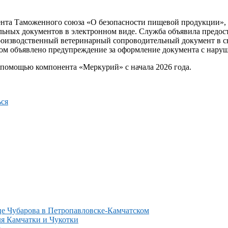
ента Таможенного союза «О безопасности пищевой продукции», 
ьных документов в электронном виде. Служба объявила предос
производственный ветеринарный сопроводительный документ в с
ом объявлено предупреждение за оформление документа с нару
 помощью компонента «Меркурий» с начала 2026 года.
ся
це Чубарова в Петропавловске-Камчатском
ля Камчатки и Чукотки