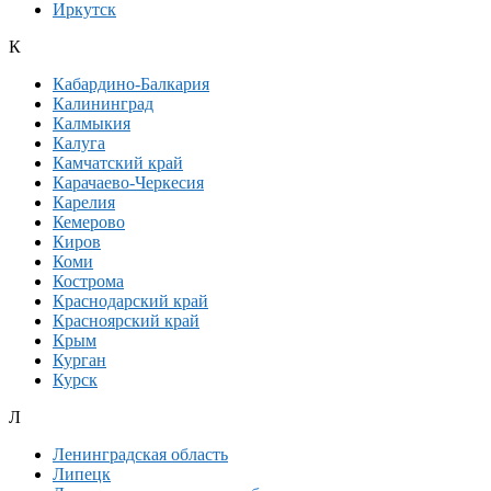
Иркутск
К
Кабардино-Балкария
Калининград
Калмыкия
Калуга
Камчатский край
Карачаево-Черкесия
Карелия
Кемерово
Киров
Коми
Кострома
Краснодарский край
Красноярский край
Крым
Курган
Курск
Л
Ленинградская область
Липецк