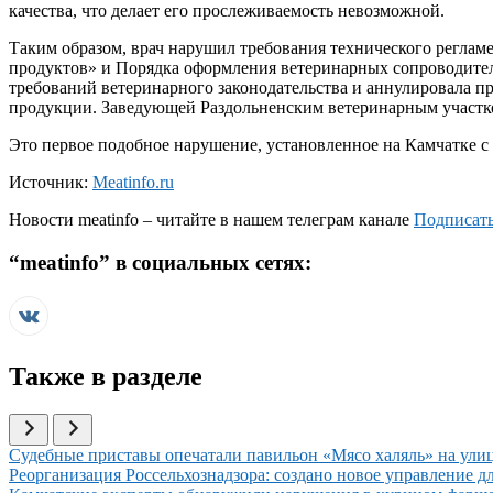
качества, что делает его прослеживаемость невозможной.
Таким образом, врач нарушил требования технического реглам
продуктов» и Порядка оформления ветеринарных сопроводител
требований ветеринарного законодательства и аннулировала 
продукции. Заведующей Раздольненским ветеринарным участк
Это первое подобное нарушение, установленное на Камчатке с
Источник:
Meatinfo.ru
Новости
meatinfo
– читайте в нашем телеграм канале
Подписать
“
meatinfo
” в социальных сетях:
Также в разделе
Иллюстрация новости
Судебные приставы опечатали павильон «Мясо халяль» на ули
Иллюстрация новости
Реорганизация Россельхознадзора: создано новое управление д