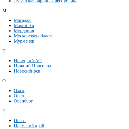
Луганская народная республика
М
Магадан
Марий Эл
Мордовия
Московская область
Мурманск
Н
Ненецкий АО
Нижний Новгород
Новосибирск
О
Омск
Орел
Оренбург
П
Пенза
Пермский край