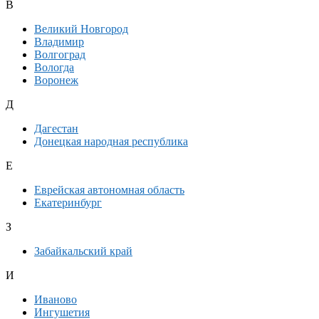
В
Великий Новгород
Владимир
Волгоград
Вологда
Воронеж
Д
Дагестан
Донецкая народная республика
Е
Еврейская автономная область
Екатеринбург
З
Забайкальский край
И
Иваново
Ингушетия