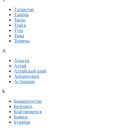
Татарстан
Тамбов
Тверь
Томск
Тула
Тыва
Тюмень
А
Адыгея
Алтай
Алтайский край
Архангельск
Астрахань
Б
Башкортостан
Белгород
Благовещенск
Брянск
Бурятия