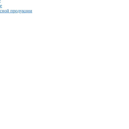
е
е
ясной продукции