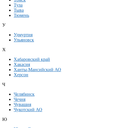
Тула
Тыва
Тюмень
У
Удмуртия
Ульяновск
Х
Хабаровский край
Хакасия
Ханты-Мансийский АО
Херсон
Ч
Челябинск
Чечня
Чувашия
Чукотский АО
Ю