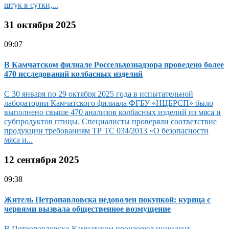
штук в сутки,...
31 октября 2025
09:07
В Камчатском филиале Россельхознадзора проведено более
470 исследований колбасных изделий
С 30 января по 29 октября 2025 года в испытательной
лаборатории Камчатского филиала ФГБУ «НЦБРСП» было
выполнено свыше 470 анализов колбасных изделий из мяса и
субпродуктов птицы. Специалисты проверяли соответствие
продукции требованиям ТР ТС 034/2013 «О безопасности
мяса и...
12 сентября 2025
09:38
Житель Петропавловска недоволен покупкой: курица с
червями вызвала общественное возмущение
В Петропавловске-Камчатском произошел инцидент,