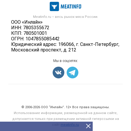
Мясо, мясопродукты
Публичная оферта
Новости рынка
Скот в живом весе
Контактная информация
Форум
Meatinfo.ru – весь
рынок мяса
России.
Колбасы, сосиски, деликатесы
Политика обработки персональных данных
ООО «Инлайн»
Энциклопедия
Мясные полуфабрикаты
ИНН: 7805355672
Для СМИ
Бренды
КПП: 780501001
Мясные консервы
ОГРН: 1047855085442
Мониторинг
Мясные снеки
Юридический адрес: 196066, г. Санкт-Петербург,
Вакансии
Московский проспект, д. 212
Яйца
Блог
Добавить объявление
Мы в соцсетях:
Карта объявлений
Счетчики, авторское право, логотипы
© 2006‑2026 ООО “Инлайн”. 12+ Все права защищены.
Использование информации, размещенной на данном сайте,
допускается только при размещении активной гиперссылки на
сайт
meatinfo.ru