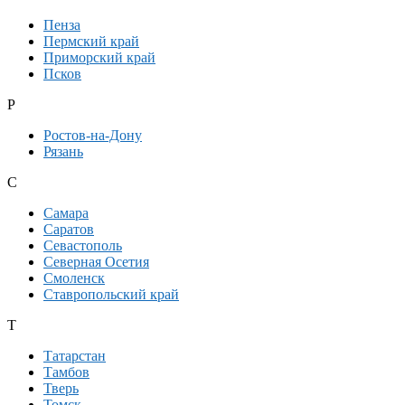
Пенза
Пермский край
Приморский край
Псков
Р
Ростов-на-Дону
Рязань
С
Самара
Саратов
Севастополь
Северная Осетия
Смоленск
Ставропольский край
Т
Татарстан
Тамбов
Тверь
Томск