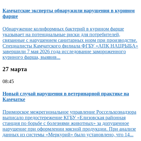
Камчатские эксперты обнаружили нарушения в курином
фарше
Обнаружение колиформных бактерий в курином фарше
указывает на потенциальные риски для потребителей,
связанные с нарушением санитарных норм при производстве.
Специалисты Камчатского филиала ФГБУ «АПК НАЦРЫБА»
завершили 7 мая 2026 года исследование замороженного
куриного фарша, выявив...
27 марта
08:45
Новый случай нарушения в ветеринарной практике на
Камчатке
Приморское межрегиональное управление Россельхознадзора
выписало предостережение КГБУ «Елизовская районная
станция по борьбе с болезнями животных» за допущенное
нарушение при оформлении мясной продукции. При анализе
данных из системы «Меркурий» было установлено, что 14...