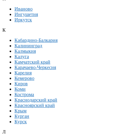
Иваново
Ингушетия
Иркутск
К
Кабардино-Балкария
Калининград
Калмыкия
Калуга
Камчатский край
Карачаево-Черкесия
Карелия
Кемерово
Киров
Коми
Кострома
Краснодарский край
Красноярский край
Крым
Курган
Курск
Л