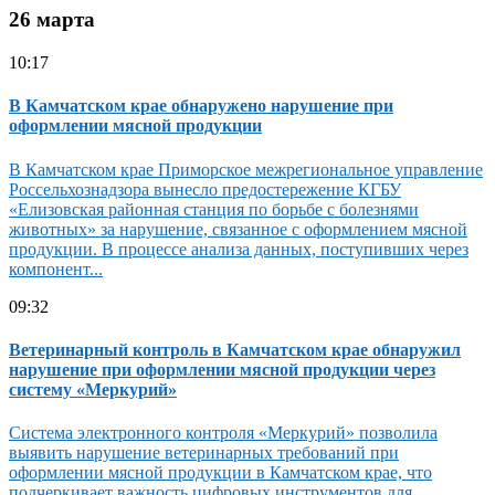
26 марта
10:17
В Камчатском крае обнаружено нарушение при
оформлении мясной продукции
В Камчатском крае Приморское межрегиональное управление
Россельхознадзора вынесло предостережение КГБУ
«Елизовская районная станция по борьбе с болезнями
животных» за нарушение, связанное с оформлением мясной
продукции. В процессе анализа данных, поступивших через
компонент...
09:32
Ветеринарный контроль в Камчатском крае обнаружил
нарушение при оформлении мясной продукции через
систему «Меркурий»
Система электронного контроля «Меркурий» позволила
выявить нарушение ветеринарных требований при
оформлении мясной продукции в Камчатском крае, что
подчеркивает важность цифровых инструментов для