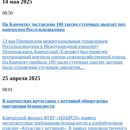
14 мая 2025
08:50
На Камчатку доставлено 100 тысяч суточных цыплят под
контролем Россельхознадзора
13 мая Приморским межрегиональным управлением
Россельхознадзора в Международном аэропорту
Петропавловск-Камчатский (Елизово) был проведен
ветеринарный контроль партии сельскохозяйственной птицы.
На Камчатку прибыли 100 тысяч суточных цыплят, которые
были отправлены грузовым самолетом....
25 апреля 2025
08:01
В камчатских круассанах с ветчиной обнаружены
нарушения безопасности
Камчатский филиал ФГБУ «НЦБРСП» выявил
несоответствие требованиям безопасности в хлебобулочном
изделии «Круассан с ветчиной». В рамках производственного