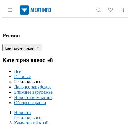
Раздел навигации по сайту meatinfo.r
Новости животноводства, птицеводства
Фильтры
Регион
Камчатский край
Категория новостей
Все
Главные
Региональные
Дальнее зарубежье
Ближнее зарубежье
Новости компаний
Обзоры отрасли
Разделы
Новости
Региональные
Камчатский край