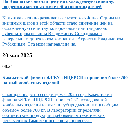
На Камчатке снизили цену на охлажденную свинину:
поддержка местных жителей и производителей
Камчатка активно развивает сельское хозяйство. Одним из
значимых шагов в этой области стало снижение цен на
охлажденную свинину, которое было инициировано
губернатором региона Владимиром Солодовым и
генеральным директором компании «Агротек» Владимиром
Рубахиным. Эта мера направлена на...
20 мая 2025
08:24
Камчатский филиал ФГБУ «НЦБРСП» проверил более 200
партий колбасных изделий
С конца января по середину мая 2025 года Камчатский
филиал ФГБУ «НЦБРСП» провел 237 исследований
колбасных изделий из мяса и субпродуктов птицы общим
объемом более 700 кг. В лаборатории определяли
соответствие продукции требованиям технических
регламентов Таможенного союза, проверяя...