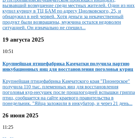
вызвавший возмущение среди местных жителей. Один из них
купил курицу в ТЦ БАМ по адресу Циолковского, 25, и
обнаружил в ней червей. Хотя деньги за некачественный
продукт были возвращены, мужчина остался недоволен
ситуацией. Он изначально не спешил...
19 августа 2025
10:51
Крупнейшая птицефабрика Камчатки получила партию
инкубационных яиц для восстановления поголовья куриц
Крупнейшая птицефабрика Камчатского края "Пионерское"
получила 110 тыс. племенных яиц для восстановления
поголовья кур-несушек после прошлогодней вспышки гриппа
птиц, сообщается на сайте краевого правительства в
понедельник. "Яйца заложили в инкубатор, и через 21 день...
26 июня 2025
11:25