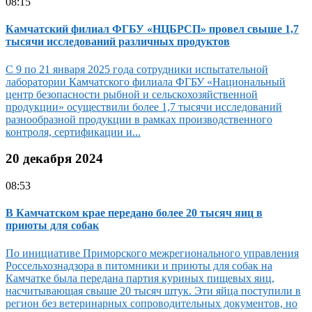
08:15
Камчатский филиал ФГБУ «НЦБРСП» провел свыше 1,7
тысячи исследований различных продуктов
С 9 по 21 января 2025 года сотрудники испытательной
лаборатории Камчатского филиала ФГБУ «Национальный
центр безопасности рыбной и сельскохозяйственной
продукции» осуществили более 1,7 тысячи исследований
разнообразной продукции в рамках производственного
контроля, сертификации и...
20 декабря 2024
08:53
В Камчатском крае передано более 20 тысяч яиц в
приюты для собак
По инициативе Приморского межрегионального управления
Россельхознадзора в питомники и приюты для собак на
Камчатке была передана партия куриных пищевых яиц,
насчитывающая свыше 20 тысяч штук. Эти яйца поступили в
регион без ветеринарных сопроводительных документов, но