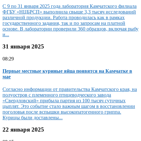
С 9 по 31 января 2025 года лаборатория Камчатского филиала
ФГБУ «НЦБРСП» выполнила свыше 3,3 тысяч исследований
различной продукции. Работа проводилась как в рамках
государственного задания, так и по запросам на платной
основе. В лаборатории проверили 360 образцов, включая рыбу
и...
31 января 2025
08:29
Первые местные куриные яйца появятся на Камчатке в
мае
Согласно информации от правительства Камчатского края, на
полуостров с племенного птицеводческого завода
«Свердловский» прибыла партия из 100 тысяч суточных
цыплят. Это событие стало важным шагом в восстановлении
поголовья после вспышки высокопатогенного гриппа.
Курицы были доставлены...
22 января 2025