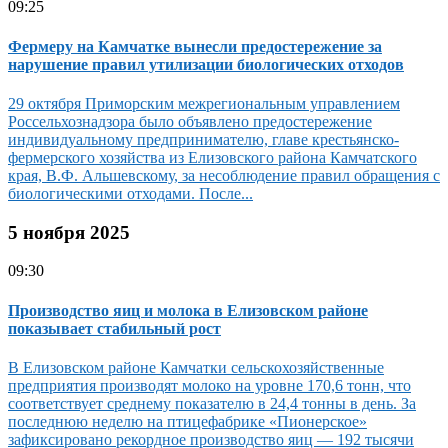
09:25
Фермеру на Камчатке вынесли предостережение за
нарушение правил утилизации биологических отходов
29 октября Приморским межрегиональным управлением
Россельхознадзора было объявлено предостережение
индивидуальному предпринимателю, главе крестьянско-
фермерского хозяйства из Елизовского района Камчатского
края, В.Ф. Альшевскому, за несоблюдение правил обращения с
биологическими отходами. После...
5 ноября 2025
09:30
Производство яиц и молока в Елизовском районе
показывает стабильный рост
В Елизовском районе Камчатки сельскохозяйственные
предприятия производят молоко на уровне 170,6 тонн, что
соответствует среднему показателю в 24,4 тонны в день. За
последнюю неделю на птицефабрике «Пионерское»
зафиксировано рекордное производство яиц — 192 тысячи