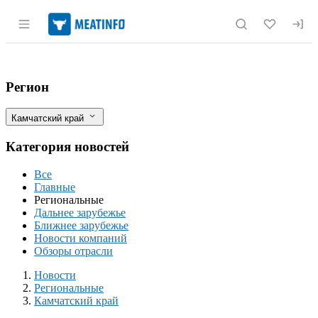
Раздел навигации по сайту meatinfo.r
Дефицита яиц в Камчатском крае нет, 
Фильтры
Регион
Камчатский край
Категория новостей
Все
Главные
Региональные
Дальнее зарубежье
Ближнее зарубежье
Новости компаний
Обзоры отрасли
Новости
Разделы
Новости
Региональные
Камчатский край