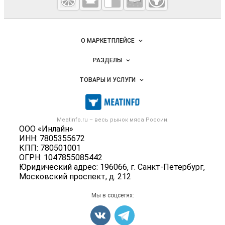
мясопродукты
Важные разделы и контакты
Навигация по сайту
О МАРКЕТПЛЕЙСЕ
Новости Meatinfo.ru
РАЗДЕЛЫ
Услуги и цены
Объявления
ТОВАРЫ И УСЛУГИ
Размещение рекламы
Каталог компаний
Мясо, мясопродукты
Публичная оферта
Новости рынка
Скот в живом весе
Контактная информация
Форум
Meatinfo.ru – весь
рынок мяса
России.
Колбасы, сосиски, деликатесы
Политика обработки персональных данных
ООО «Инлайн»
Энциклопедия
Мясные полуфабрикаты
ИНН: 7805355672
Для СМИ
Бренды
КПП: 780501001
Мясные консервы
ОГРН: 1047855085442
Мониторинг
Мясные снеки
Юридический адрес: 196066, г. Санкт-Петербург,
Вакансии
Московский проспект, д. 212
Яйца
Блог
Добавить объявление
Мы в соцсетях:
Карта объявлений