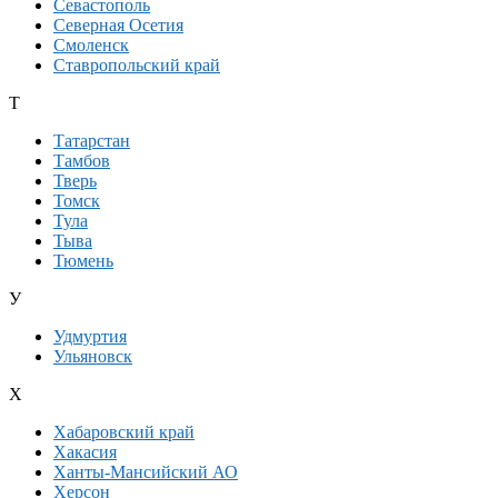
Севастополь
Северная Осетия
Смоленск
Ставропольский край
Т
Татарстан
Тамбов
Тверь
Томск
Тула
Тыва
Тюмень
У
Удмуртия
Ульяновск
Х
Хабаровский край
Хакасия
Ханты-Мансийский АО
Херсон