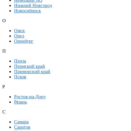
Ненецкий АО
Нижний Новгород
Новосибирск
О
Омск
Орел
Оренбург
П
Пенза
Пермский край
Приморский край
Псков
Р
Ростов-на-Дону
Рязань
С
Самара
Саратов