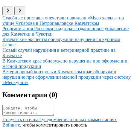
Иллюстрация новости
Судебные приставы опечатали павильон «Мясо халяль» на
улице Чубарова в Петропавловске-Камчатском
Иллюстрация новости
Реорганизация Россельхознадзора: создано новое управление
для Камчатки и Чукотки
Иллюстрация новости
Камчатские эксперты обнаружили нарушения в курином
фарше
Иллюстрация новости
Новый случай нарушения в ветеринарной практике на
Камчатке
Иллюстрация новости
В Камчатском крае обнаружено нарушение при оформлении
мясной продукции
Иллюстрация новости
Ветеринарный контроль в Камчатском крае обнаружил
нарушение при оформлении мясной продукции через систему
«Меркурий»
Комментарии (
0
)
Получать на e‑mail уведомления о новых комментариях
Войдите
, чтобы комментировать новость