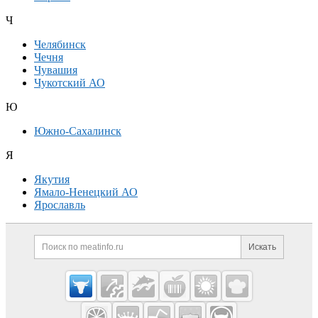
Ч
Челябинск
Чечня
Чувашия
Чукотский АО
Ю
Южно-Сахалинск
Я
Якутия
Ямало-Ненецкий АО
Ярославль
Дополнительная информация
Поиск по сайту и ссылк
Искать
Cсылки на полезные проекты
Meatinfo.ru —
мясо и