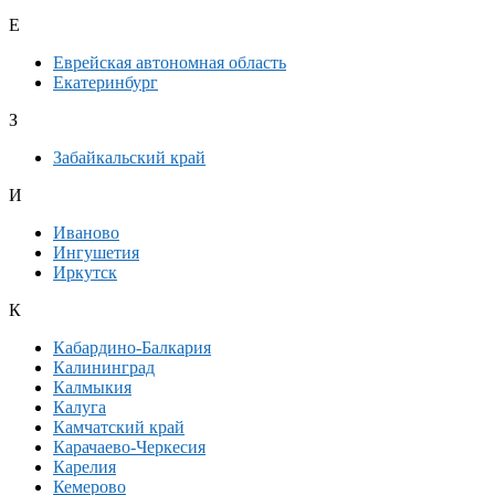
Е
Еврейская автономная область
Екатеринбург
З
Забайкальский край
И
Иваново
Ингушетия
Иркутск
К
Кабардино-Балкария
Калининград
Калмыкия
Калуга
Камчатский край
Карачаево-Черкесия
Карелия
Кемерово