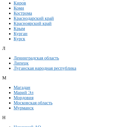
Киров
Коми
Кострома
Краснодарский край
Красноярский край
Крым
Курган
Курск
Л
Ленинградская область
Липецк
Луганская народная республика
М
Магадан
Марий Эл
Мордовия
Московская область
Мурманск
Н